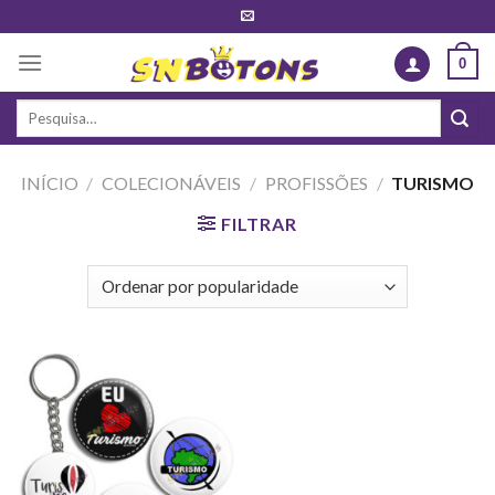
Skip
to
0
content
Pesquisar
por:
INÍCIO
/
COLECIONÁVEIS
/
PROFISSÕES
/
TURISMO
FILTRAR