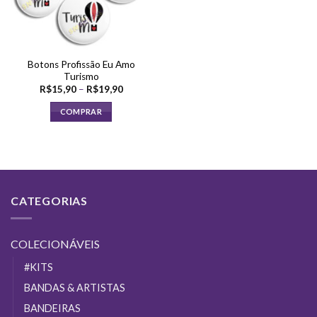
Botons Profissão Eu Amo
Turismo
Faixa
R$
15,90
–
R$
19,90
de
preço:
COMPRAR
R$15,90
através
Este
R$19,90
produto
tem
várias
variantes.
CATEGORIAS
As
opções
podem
COLECIONÁVEIS
ser
escolhidas
#KITS
na
BANDAS & ARTISTAS
página
do
BANDEIRAS