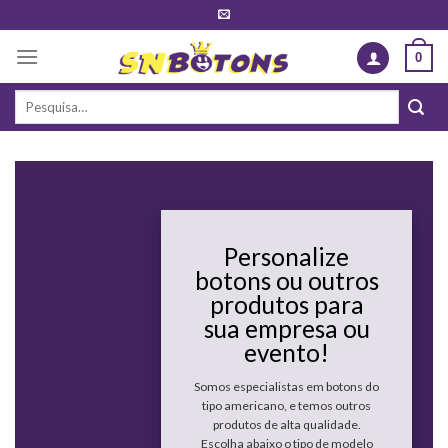
Skip
to
0
content
Pesquisar
por:
Personalize
botons ou outros
produtos para
sua empresa ou
evento!
Somos especialistas em botons do
tipo americano, e temos outros
produtos de alta qualidade.
Escolha abaixo o tipo de modelo