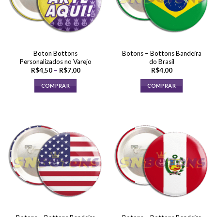
Boton Bottons
Botons – Bottons Bandeira
Personalizados no Varejo
do Brasil
Faixa
R$
4,50
–
R$
7,00
R$
4,00
de
preço:
COMPRAR
COMPRAR
R$4,50
através
Este
R$7,00
produto
tem
várias
variantes.
As
opções
podem
ser
escolhidas
na
página