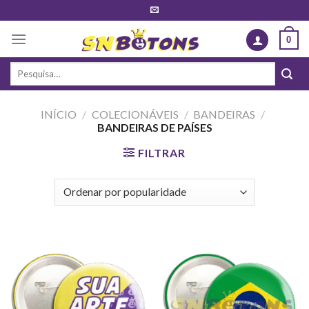
Skip
to
0
content
Pesquisar
por:
INÍCIO
/
COLECIONÁVEIS
/
BANDEIRAS
/
BANDEIRAS DE PAÍSES
FILTRAR