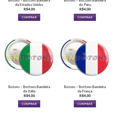
Botons – Bottons Bandeira
Botons – Bottons Bandeira
do
da Estados Unidos
do Peru
produto
R$
4,00
R$
4,00
COMPRAR
COMPRAR
Botons – Bottons Bandeira
Botons – Bottons Bandeira
da Itália
da França
R$
4,00
R$
4,00
COMPRAR
COMPRAR