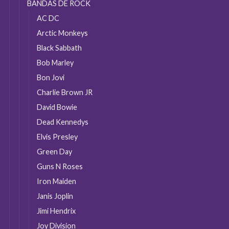
do
BANDAS DE ROCK
produto
AC DC
Arctic Monkeys
Black Sabbath
Bob Marley
Bon Jovi
Charlie Brown JR
David Bowie
Dead Kennedys
Elvis Presley
Green Day
Guns N Roses
Iron Maiden
Janis Joplin
Jimi Hendrix
Joy Division