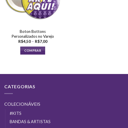
Boton Bottons
Personalizados no Varejo
Faixa
R$
4,50
–
R$
7,00
de
preço:
COMPRAR
R$4,50
através
Este
R$7,00
produto
tem
várias
variantes.
CATEGORIAS
As
opções
podem
COLECIONÁVEIS
ser
escolhidas
#KITS
na
BANDAS & ARTISTAS
página