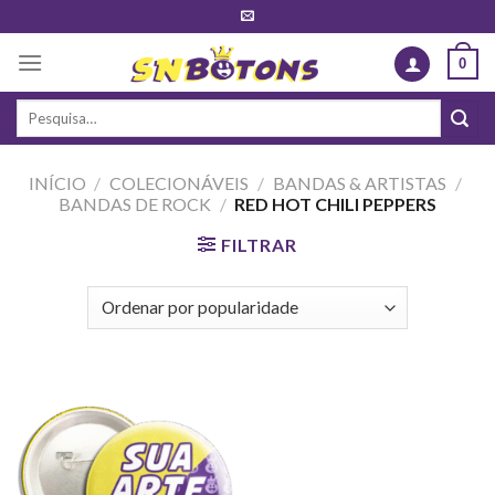
Skip
to
0
content
Pesquisar
por:
INÍCIO
/
COLECIONÁVEIS
/
BANDAS & ARTISTAS
/
BANDAS DE ROCK
/
RED HOT CHILI PEPPERS
FILTRAR