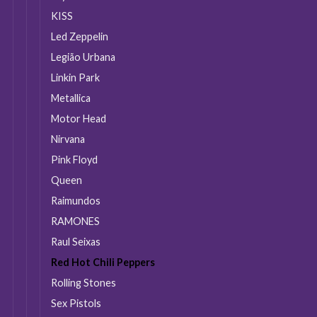
KISS
Led Zeppelin
Legião Urbana
Linkin Park
Metallica
Motor Head
Nirvana
Pink Floyd
Queen
Raimundos
RAMONES
Raul Seixas
Red Hot Chili Peppers
Rolling Stones
Sex Pistols