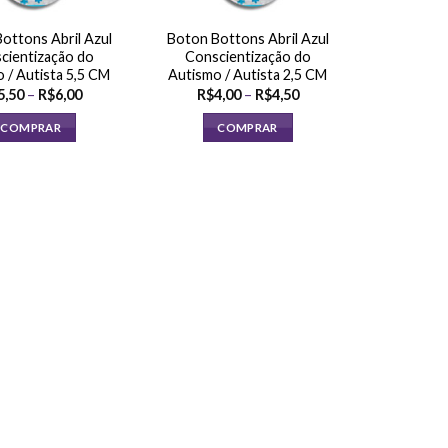
ottons Abril Azul
Boton Bottons Abril Azul
cientização do
Conscientização do
 / Autista 5,5 CM
Autismo / Autista 2,5 CM
Faixa
Faixa
5,50
–
R$
6,00
R$
4,00
–
R$
4,50
de
de
preço:
preço:
COMPRAR
COMPRAR
R$5,50
R$4,00
através
através
Este
Este
R$6,00
R$4,50
produto
produto
tem
tem
várias
várias
variantes.
variantes.
As
As
opções
opções
podem
podem
ser
ser
escolhidas
escolhidas
na
na
página
página
do
do