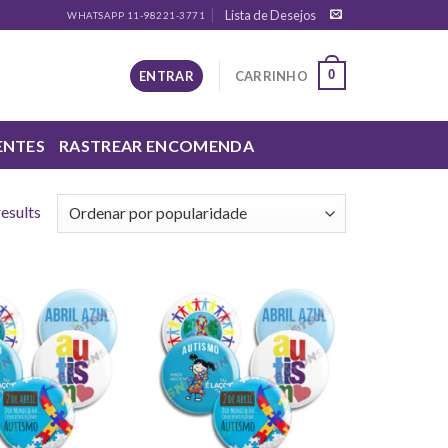
Lista de Desejos
WHATSAPP 11-98221-3771
0
ENTRAR
CARRINHO
ENTES
RASTREAR ENCOMENDA
results