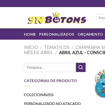
Skip
to
content
Pesqui
por:
HOME
PERSONALIZADOS
ORÇAMENTO
INÍCIO
/
TEMATICOS
/
CAMPANHA S
MÊS DE ABRIL
/
ABRIL AZUL - CONSC
CATEGORIAS DE PRODUTO
COLECIONÁVEIS
PERSONALIZADO NO ATACADO