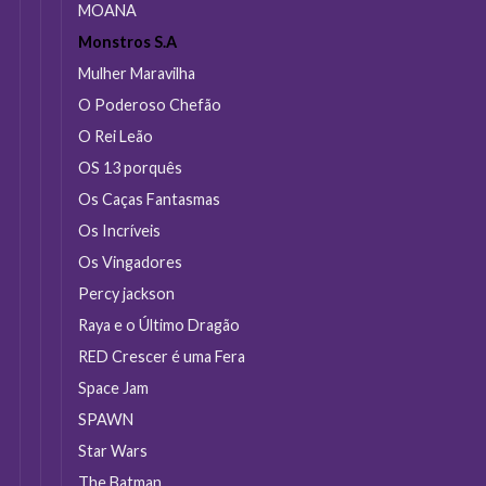
MOANA
Monstros S.A
Mulher Maravilha
O Poderoso Chefão
O Rei Leão
OS 13 porquês
Os Caças Fantasmas
Os Incríveis
Os Vingadores
Percy jackson
Raya e o Último Dragão
RED Crescer é uma Fera
Space Jam
SPAWN
Star Wars
The Batman