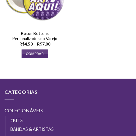
Boton Bottons
Personalizados no Varejo
Faixa
R$
4,50
–
R$
7,00
de
preço:
COMPRAR
R$4,50
através
Este
R$7,00
produto
tem
várias
variantes.
CATEGORIAS
As
opções
podem
COLECIONÁVEIS
ser
escolhidas
#KITS
na
BANDAS & ARTISTAS
página