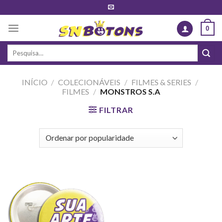
Skip
to
0
content
Pesquisar
por:
INÍCIO
/
COLECIONÁVEIS
/
FILMES & SERIES
/
FILMES
/
MONSTROS S.A
FILTRAR