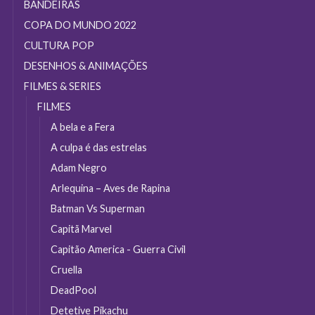
do
BANDEIRAS
produto
COPA DO MUNDO 2022
CULTURA POP
DESENHOS & ANIMAÇÕES
FILMES & SERIES
FILMES
A bela e a Fera
A culpa é das estrelas
Adam Negro
Arlequina – Aves de Rapina
Batman Vs Superman
Capitã Marvel
Capitão America - Guerra Civil
Cruella
DeadPool
Detetive Pikachu