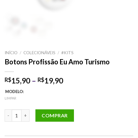
INÍCIO
/
COLECIONÁVEIS
/
#KITS
Botons Profissão Eu Amo Turismo
Faixa
15,90
–
19,90
R$
R$
de
MODELO:
preço:
LIMPAR
R$15,90
através
Botons Profissão Eu Amo Turismo quantidade
COMPRAR
R$19,90