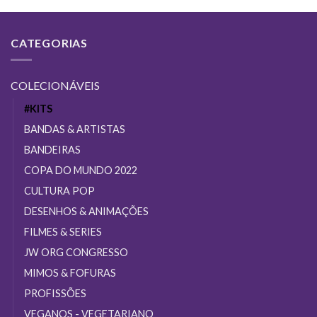
tem
várias
CATEGORIAS
variantes.
As
opções
COLECIONÁVEIS
podem
ser
#KITS
escolhidas
BANDAS & ARTISTAS
na
página
BANDEIRAS
do
COPA DO MUNDO 2022
produto
CULTURA POP
DESENHOS & ANIMAÇÕES
FILMES & SERIES
JW ORG CONGRESSO
MIMOS & FOFURAS
PROFISSÕES
VEGANOS - VEGETARIANO