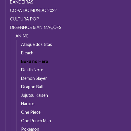
do
BANDEIRAS
produto
COPA DO MUNDO 2022
CULTURA POP
DESENHOS & ANIMAÇÕES
ANIME
Ataque dos titãs
Bleach
Boku no Hero
Death Note
Demon Slayer
Dragon Ball
Jujutsu Kaisen
Naruto
One Piece
One Punch Man
Pokemon