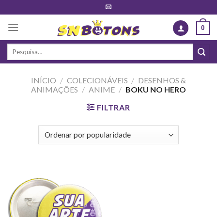
Skip
to
0
content
Pesquisar
por:
INÍCIO
/
COLECIONÁVEIS
/
DESENHOS &
ANIMAÇÕES
/
ANIME
/
BOKU NO HERO
FILTRAR