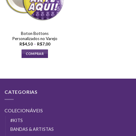
Boton Bottons
Personalizados no Varejo
Faixa
R$
4,50
–
R$
7,00
de
preço:
COMPRAR
R$4,50
através
Este
R$7,00
produto
tem
várias
variantes.
CATEGORIAS
As
opções
podem
COLECIONÁVEIS
ser
escolhidas
#KITS
na
BANDAS & ARTISTAS
página