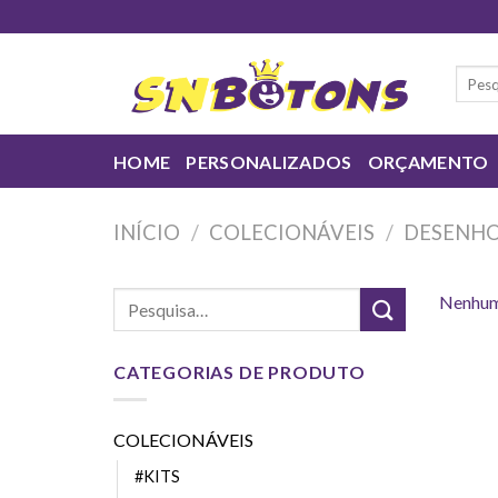
Skip
to
content
Pesqui
por:
HOME
PERSONALIZADOS
ORÇAMENTO
INÍCIO
/
COLECIONÁVEIS
/
DESENHO
Nenhum 
CATEGORIAS DE PRODUTO
COLECIONÁVEIS
#KITS