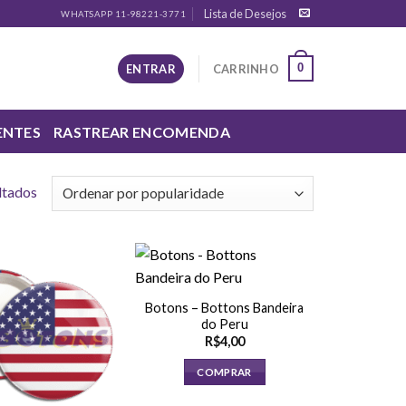
Lista de Desejos
WHATSAPP 11-98221-3771
0
ENTRAR
CARRINHO
ENTES
RASTREAR ENCOMENDA
ltados
Botons – Bottons Bandeira
do Peru
R$
4,00
COMPRAR