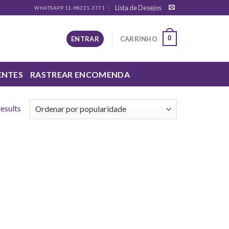
Lista de Desejos
WHATSAPP 11-98221-3771
0
ENTRAR
CARRINHO
ENTES
RASTREAR ENCOMENDA
results