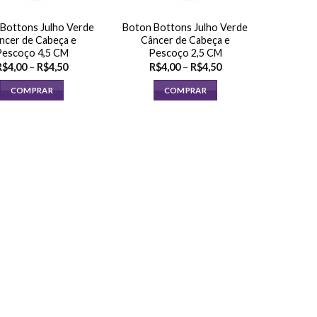
Bottons Julho Verde
Boton Bottons Julho Verde
ncer de Cabeça e
Câncer de Cabeça e
Pescoço 4,5 CM
Pescoço 2,5 CM
Faixa
Faixa
R$
4,00
–
R$
4,50
R$
4,00
–
R$
4,50
de
de
preço:
preço:
COMPRAR
COMPRAR
R$4,00
R$4,00
através
através
Este
Este
R$4,50
R$4,50
produto
produto
tem
tem
várias
várias
variantes.
variantes.
As
As
opções
opções
podem
podem
ser
ser
escolhidas
escolhidas
na
na
página
página
do
do