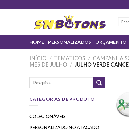
Skip
to
content
Pesqui
por:
HOME
PERSONALIZADOS
ORÇAMENTO
INÍCIO
/
TEMATICOS
/
CAMPANHA S
MÊS DE JULHO
/
JULHO VERDE CÂNCE
CATEGORIAS DE PRODUTO
COLECIONÁVEIS
PERSONALIZADO NO ATACADO