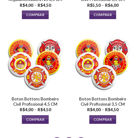
produto
produto
Faixa
Faixa
R$
4,00
–
R$
4,50
R$
5,50
–
R$
6,00
de
de
preço:
preço:
COMPRAR
COMPRAR
R$4,00
R$5,50
através
através
Este
Este
R$4,50
R$6,00
produto
produto
tem
tem
várias
várias
variantes.
variantes.
As
As
opções
opções
podem
podem
ser
ser
escolhidas
escolhidas
na
na
página
página
Boton Bottons Bombeiro
Boton Bottons Bombeiro
do
do
Civil Profissional 4,5 CM
Civil Profissional 3,5 CM
produto
produto
Faixa
Faixa
R$
4,00
–
R$
4,50
R$
4,00
–
R$
4,50
de
de
preço:
preço:
COMPRAR
COMPRAR
R$4,00
R$4,00
através
através
Este
Este
R$4,50
R$4,50
produto
produto