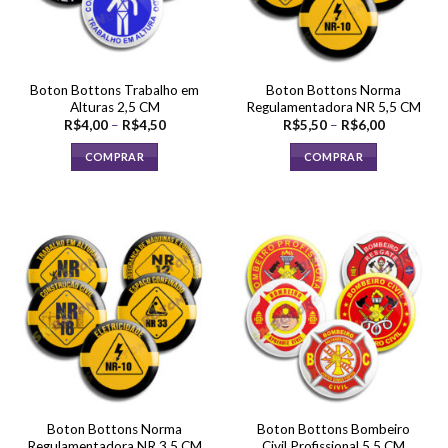
ser
ser
escolhidas
escolhidas
na
na
página
página
Boton Bottons Trabalho em
Boton Bottons Norma
do
do
Alturas 2,5 CM
Regulamentadora NR 5,5 CM
produto
produto
Faixa
Faixa
R$
4,00
–
R$
4,50
R$
5,50
–
R$
6,00
de
de
preço:
preço:
COMPRAR
COMPRAR
R$4,00
R$5,50
através
através
Este
Este
R$4,50
R$6,00
produto
produto
tem
tem
várias
várias
variantes.
variantes.
As
As
opções
opções
podem
podem
ser
ser
escolhidas
escolhidas
na
na
página
página
Boton Bottons Norma
Boton Bottons Bombeiro
do
do
Regulamentadora NR 3,5 CM
Civil Profissional 5,5 CM