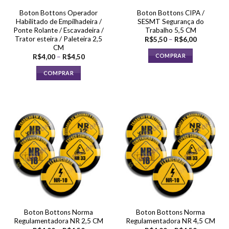
página
Boton Bottons Operador
Boton Bottons CIPA /
do
Habilitado de Empilhadeira /
SESMT Segurança do
produto
Ponte Rolante / Escavadeira /
Trabalho 5,5 CM
Trator esteira / Paleteira 2,5
Faixa
R$
5,50
–
R$
6,00
de
CM
preço:
COMPRAR
Faixa
R$
4,00
–
R$
4,50
R$5,50
de
através
Este
preço:
R$6,00
COMPRAR
R$4,00
produto
através
Este
tem
R$4,50
produto
várias
tem
variantes.
várias
As
variantes.
opções
As
podem
opções
ser
podem
escolhidas
ser
na
escolhidas
página
na
do
página
produto
Boton Bottons Norma
Boton Bottons Norma
do
Regulamentadora NR 2,5 CM
Regulamentadora NR 4,5 CM
produto