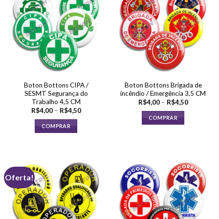
variantes.
variantes.
As
As
opções
opções
podem
podem
ser
ser
escolhidas
escolhidas
na
na
página
página
Boton Bottons CIPA /
Boton Bottons Brigada de
do
do
SESMT Segurança do
incêndio / Emergência 3,5 CM
produto
produto
Trabalho 4,5 CM
Faixa
R$
4,00
–
R$
4,50
de
Faixa
R$
4,00
–
R$
4,50
preço:
de
COMPRAR
R$4,00
preço:
COMPRAR
através
Este
R$4,00
R$4,50
através
Este
produto
R$4,50
produto
tem
tem
várias
várias
variantes.
Oferta!
variantes.
As
As
opções
opções
podem
podem
ser