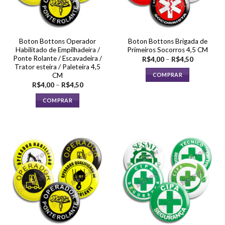
ser
escolhidas
escolhidas
na
na
página
página
do
Boton Bottons Operador
Boton Bottons Brigada de
do
produto
Habilitado de Empilhadeira /
Primeiros Socorros 4,5 CM
produto
Ponte Rolante / Escavadeira /
Faixa
R$
4,00
–
R$
4,50
de
Trator esteira / Paleteira 4,5
preço:
CM
COMPRAR
R$4,00
Faixa
R$
4,00
–
R$
4,50
através
Este
de
R$4,50
produto
preço:
COMPRAR
R$4,00
tem
através
Este
R$4,50
várias
produto
variantes.
tem
As
várias
opções
variantes.
podem
As
ser
opções
escolhidas
podem
na
ser
página
escolhidas
do
na
produto