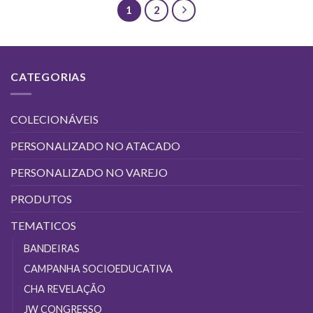
tem
tem
1
2
várias
várias
variantes.
variantes.
As
As
opções
opções
CATEGORIAS
podem
podem
ser
ser
escolhidas
escolhidas
COLECIONÁVEIS
na
na
página
página
PERSONALIZADO NO ATACADO
do
do
produto
produto
PERSONALIZADO NO VAREJO
PRODUTOS
TEMATICOS
BANDEIRAS
CAMPANHA SOCIOEDUCATIVA
CHA REVELAÇÃO
JW CONGRESSO