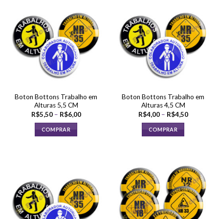
várias
várias
variantes.
variantes.
As
As
opções
opções
podem
podem
ser
ser
escolhidas
escolhidas
na
na
página
página
Boton Bottons Trabalho em
Boton Bottons Trabalho em
do
do
Alturas 5,5 CM
Alturas 4,5 CM
produto
produto
Faixa
Faixa
R$
5,50
–
R$
6,00
R$
4,00
–
R$
4,50
de
de
preço:
preço:
COMPRAR
COMPRAR
R$5,50
R$4,00
através
através
Este
Este
R$6,00
R$4,50
produto
produto
tem
tem
várias
várias
variantes.
variantes.
As
As
opções
opções
podem
podem