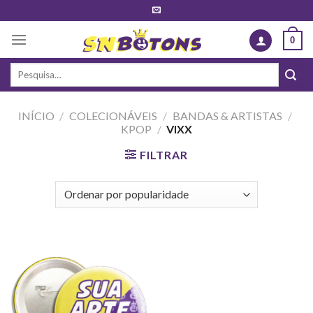
Skip
to
0
content
Pesquisar
por:
INÍCIO
/
COLECIONÁVEIS
/
BANDAS & ARTISTAS
/
KPOP
/
VIXX
FILTRAR