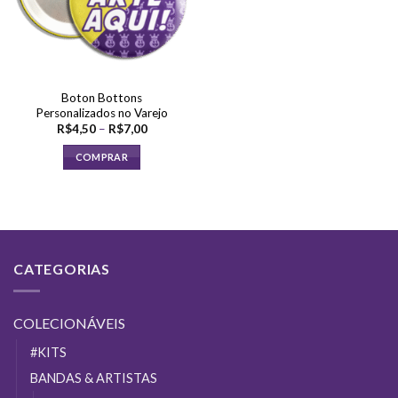
Boton Bottons
Personalizados no Varejo
Faixa
R$
4,50
–
R$
7,00
de
preço:
COMPRAR
R$4,50
através
Este
R$7,00
produto
tem
várias
variantes.
CATEGORIAS
As
opções
podem
COLECIONÁVEIS
ser
escolhidas
#KITS
na
BANDAS & ARTISTAS
página