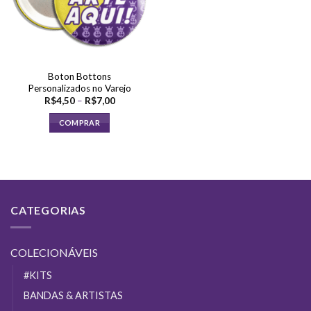
Boton Bottons
Personalizados no Varejo
Faixa
R$
4,50
–
R$
7,00
de
preço:
COMPRAR
R$4,50
através
Este
R$7,00
produto
tem
várias
variantes.
CATEGORIAS
As
opções
podem
COLECIONÁVEIS
ser
escolhidas
#KITS
na
BANDAS & ARTISTAS
página