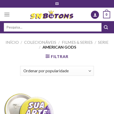
Skip
to
0
content
Pesquisar
por:
INÍCIO
/
COLECIONÁVEIS
/
FILMES & SERIES
/
SERIE
/
AMERICAN GODS
FILTRAR