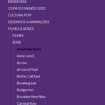
do
BANDEIRAS
produto
COPA DO MUNDO 2022
CULTURA POP
DESENHOS & ANIMAÇÕES
FILMES & SERIES
FILMES
SERIE
American Gods
Anne com E
Arrow
Arrow & Flash
Better Call Saul
Breaking bad
Bridgerton
Brooklyn Nine Nine
Carnival Row