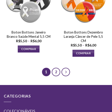
opções
podem
podem
ser
ser
escolhidas
escolhidas
na
na
página
página
do
Boton Bottons Janeiro
Boton Bottons Dezembro
do
produto
Branco Saúde Mental 5,5 CM
Laranja Câncer de Pele 5,5
produto
CM
Faixa
R$
5,50
–
R$
6,00
de
Faixa
R$
5,50
–
R$
6,00
preço:
de
COMPRAR
R$5,50
preço:
COMPRAR
através
Este
R$5,50
R$6,00
através
Este
produto
R$6,00
produto
tem
tem
várias
1
2
várias
variantes.
variantes.
As
As
opções
opções
podem
CATEGORIAS
podem
ser
ser
escolhidas
escolhidas
na
COLECIONÁVEIS
na