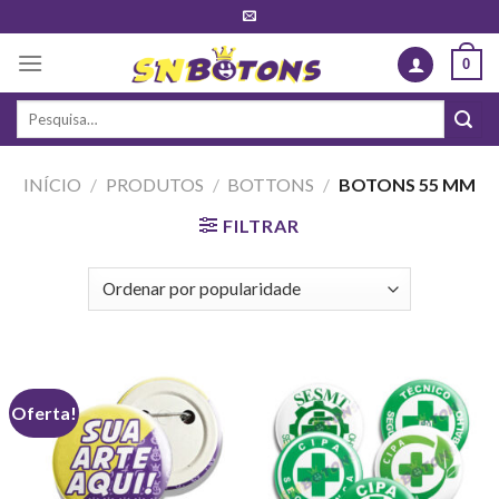
Skip
to
0
content
Pesquisar
por:
INÍCIO
/
PRODUTOS
/
BOTTONS
/
BOTONS 55 MM
FILTRAR
Oferta!