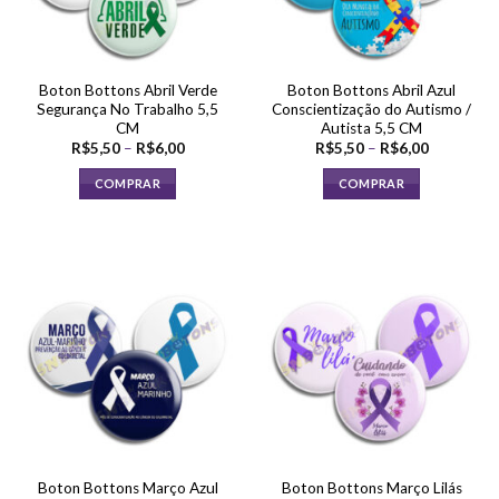
escolhidas
escolhidas
na
na
página
página
do
Boton Bottons Abril Verde
Boton Bottons Abril Azul
do
produto
Segurança No Trabalho 5,5
Conscientização do Autismo /
produto
CM
Autista 5,5 CM
Faixa
Faixa
R$
5,50
–
R$
6,00
R$
5,50
–
R$
6,00
de
de
preço:
preço:
COMPRAR
COMPRAR
R$5,50
R$5,50
através
através
Este
Este
R$6,00
R$6,00
produto
produto
tem
tem
várias
várias
variantes.
variantes.
As
As
opções
opções
podem
podem
ser
ser
escolhidas
escolhidas
na
na
página
página
Boton Bottons Março Azul
Boton Bottons Março Lilás
do
do