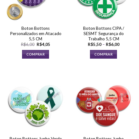
Boton Bottons
Boton Bottons CIPA /
Personalizados em Atacado
SESMT Segurança do
5,5 CM
Trabalho 5,5 CM
O
O
Faixa
R$
6,00
R$
4,05
R$
5,50
–
R$
6,00
preço
preço
de
original
atual
preço:
COMPRAR
COMPRAR
era:
é:
R$5,50
R$6,00.
R$4,05.
através
Este
R$6,00
produto
tem
várias
variantes.
As
opções
podem
ser
escolhidas
na
página
Boton Bottons Junho Verde
Boton Bottons Junho