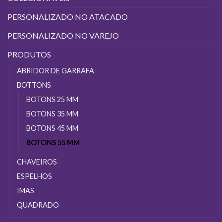
página
página
do
PERSONALIZADO NO ATACADO
do
produto
produto
PERSONALIZADO NO VAREJO
PRODUTOS
ABRIDOR DE GARRAFA
BOTTONS
BOTONS 25 MM
BOTONS 35 MM
BOTONS 45 MM
BOTONS 55 MM
CHAVEIROS
ESPELHOS
IMAS
QUADRADO