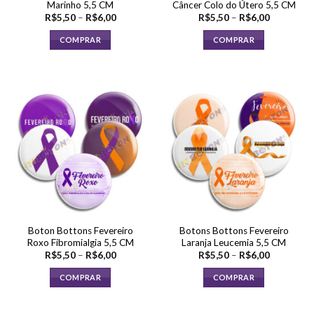
Marinho 5,5 CM
Câncer Colo do Útero 5,5 CM
produto
produto
Faixa
Faixa
R$
5,50
–
R$
6,00
R$
5,50
–
R$
6,00
de
de
preço:
preço:
COMPRAR
COMPRAR
R$5,50
R$5,50
através
através
Este
Este
R$6,00
R$6,00
produto
produto
tem
tem
várias
várias
variantes.
variantes.
As
As
opções
opções
podem
podem
ser
ser
escolhidas
escolhidas
na
na
página
página
Boton Bottons Fevereiro
Botons Bottons Fevereiro
do
do
Roxo Fibromialgia 5,5 CM
Laranja Leucemia 5,5 CM
produto
produto
Faixa
Faixa
R$
5,50
–
R$
6,00
R$
5,50
–
R$
6,00
de
de
preço:
preço:
COMPRAR
COMPRAR
R$5,50
R$5,50
através
através
Este
Este
R$6,00
R$6,00
produto
produto