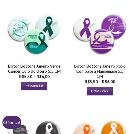
tem
tem
várias
várias
variantes.
variantes.
As
As
opções
opções
podem
podem
ser
ser
escolhidas
escolhidas
na
na
página
página
Boton Bottons Janeiro Verde
Boton Bottons Janeiro Roxo
do
do
Câncer Colo do Útero 5,5 CM
Combate á Hanseniase 5,5
produto
produto
CM
Faixa
R$
5,50
–
R$
6,00
de
Faixa
R$
5,50
–
R$
6,00
preço:
de
COMPRAR
R$5,50
preço:
COMPRAR
através
Este
R$5,50
R$6,00
através
Este
produto
R$6,00
produto
tem
tem
várias
várias
variantes.
Oferta!
variantes.
As
As
opções