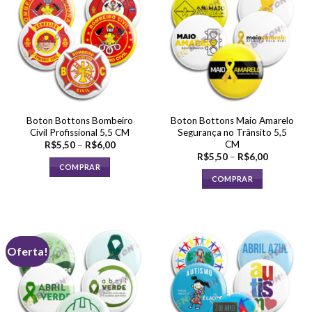
variantes.
variantes.
As
As
opções
opções
podem
podem
ser
ser
escolhidas
escolhidas
na
na
página
página
Boton Bottons Bombeiro
Boton Bottons Maio Amarelo
do
do
Civil Profissional 5,5 CM
Segurança no Trânsito 5,5
produto
produto
CM
Faixa
R$
5,50
–
R$
6,00
de
Faixa
R$
5,50
–
R$
6,00
preço:
de
COMPRAR
R$5,50
preço:
COMPRAR
através
Este
R$5,50
R$6,00
através
Este
produto
R$6,00
produto
tem
tem
várias
várias
variantes.
Oferta!
variantes.
As
As
opções
opções
podem
podem
ser
ser