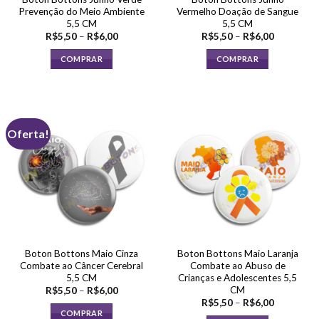
do
Prevenção do Meio Ambiente
Vermelho Doação de Sangue
produto
5,5 CM
5,5 CM
Faixa
Faixa
R$
5,50
–
R$
6,00
R$
5,50
–
R$
6,00
de
de
preço:
preço:
COMPRAR
COMPRAR
R$5,50
R$5,50
através
através
Este
Este
R$6,00
R$6,00
produto
produto
tem
tem
várias
várias
Oferta!
variantes.
variantes.
As
As
opções
opções
podem
podem
ser
ser
escolhidas
escolhidas
na
na
página
página
Boton Bottons Maio Cinza
Boton Bottons Maio Laranja
do
do
Combate ao Câncer Cerebral
Combate ao Abuso de
produto
produto
5,5 CM
Crianças e Adolescentes 5,5
CM
Faixa
R$
5,50
–
R$
6,00
de
Faixa
R$
5,50
–
R$
6,00
preço:
de
COMPRAR
R$5,50