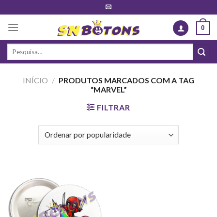
Skip
to
0
content
Pesquisar
por:
INÍCIO
/
PRODUTOS MARCADOS COM A TAG
“MARVEL”
FILTRAR