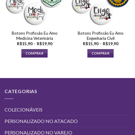
Botons Profissão Eu Amo
Botons Profissão Eu Amo
Medicina Veterinária
Engenharia Civil
Faixa
Faixa
R$
15,90
–
R$
19,90
R$
15,90
–
R$
19,90
de
de
preço:
preço:
COMPRAR
COMPRAR
R$15,90
R$15,90
através
através
Este
Este
R$19,90
R$19,90
produto
produto
tem
tem
várias
várias
variantes.
variantes.
CATEGORIAS
As
As
opções
opções
podem
podem
COLECIONÁVEIS
ser
ser
escolhidas
escolhidas
PERSONALIZADO NO ATACADO
na
na
página
página
PERSONALIZADO NO VAREJO