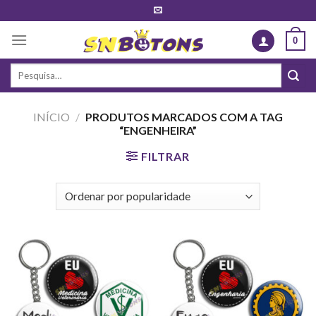
Skip
to
0
content
Pesquisar
por:
INÍCIO
/
PRODUTOS MARCADOS COM A TAG
“ENGENHEIRA”
FILTRAR