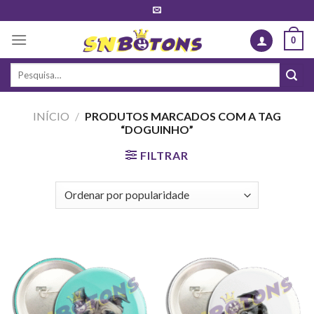
Skip
to
0
content
Pesquisar
por:
INÍCIO
/
PRODUTOS MARCADOS COM A TAG
“DOGUINHO”
FILTRAR