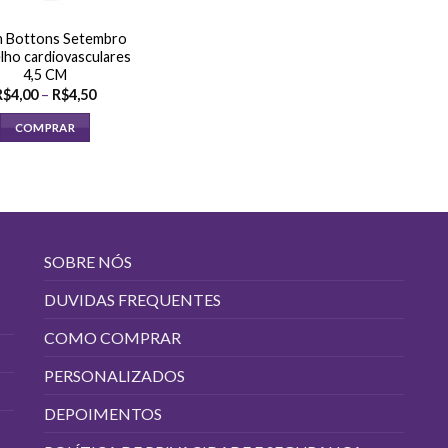
 Bottons Setembro
lho cardiovasculares
4,5 CM
Faixa
R$
4,00
–
R$
4,50
de
preço:
COMPRAR
R$4,00
através
Este
R$4,50
produto
tem
várias
variantes.
SOBRE NÓS
As
opções
DUVIDAS FREQUENTES
podem
COMO COMPRAR
ser
escolhidas
PERSONALIZADOS
na
página
DEPOIMENTOS
do