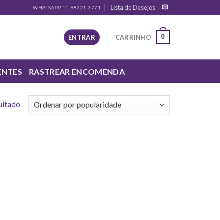
Lista de Desejos
WHATSAPP 11-98221-3771
0
ENTRAR
CARRINHO
ENTES
RASTREAR ENCOMENDA
ultado