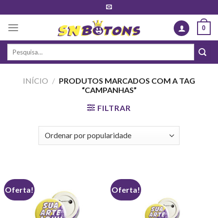
Skip
to
0
content
Pesquisar
por:
INÍCIO
/
PRODUTOS MARCADOS COM A TAG
“CAMPANHAS”
FILTRAR
Oferta!
Oferta!