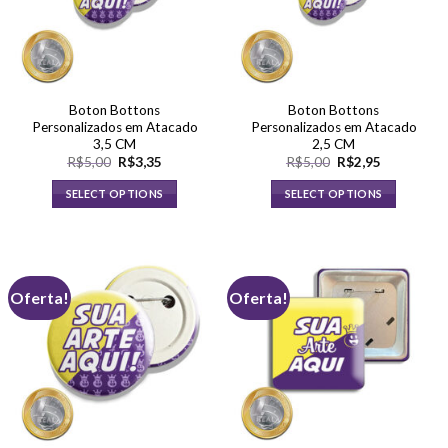
Boton Bottons
Boton Bottons
Personalizados em Atacado
Personalizados em Atacado
3,5 CM
2,5 CM
O
O
O
O
R$
5,00
R$
3,35
R$
5,00
R$
2,95
preço
preço
preço
preço
original
atual
original
atual
SELECT OPTIONS
SELECT OPTIONS
era:
é:
era:
é:
R$5,00.
R$3,35.
R$5,00.
R$2,95.
Oferta!
Oferta!