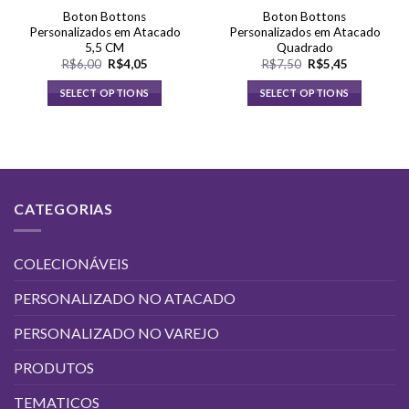
Boton Bottons
Boton Bottons
Personalizados em Atacado
Personalizados em Atacado
5,5 CM
Quadrado
O
O
O
O
R$
6,00
R$
4,05
R$
7,50
R$
5,45
preço
preço
preço
preço
original
atual
original
atual
SELECT OPTIONS
SELECT OPTIONS
era:
é:
era:
é:
R$6,00.
R$4,05.
R$7,50.
R$5,45.
CATEGORIAS
COLECIONÁVEIS
PERSONALIZADO NO ATACADO
PERSONALIZADO NO VAREJO
PRODUTOS
TEMATICOS