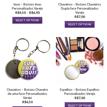
do
Imas – Botons Imas
Chaveiros – Botons Chaveiros
produto
Personalizados Varejo
Dupla face Personalizados
Varejo
Faixa
R$
4,50
–
R$
6,90
de
R$
7,00
preço:
SELECT OPTIONS
R$4,50
SELECT OPTIONS
através
Este
R$6,90
produto
tem
várias
variantes.
As
opções
podem
ser
escolhidas
na
página
do
Chaveiros – Botons Chaveiro
Espelhos – Botons Espelhos
produto
de uma face Personalizados
Personalizados Varejo
Varejo
R$
7,00
R$
6,50
SELECT OPTIONS