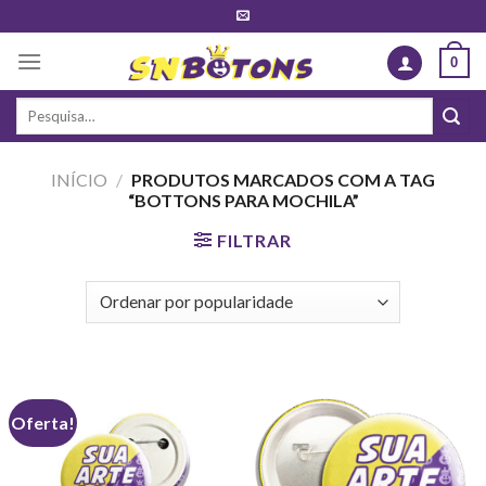
Skip
to
0
content
Pesquisar
por:
INÍCIO
/
PRODUTOS MARCADOS COM A TAG
“BOTTONS PARA MOCHILA”
FILTRAR
Oferta!