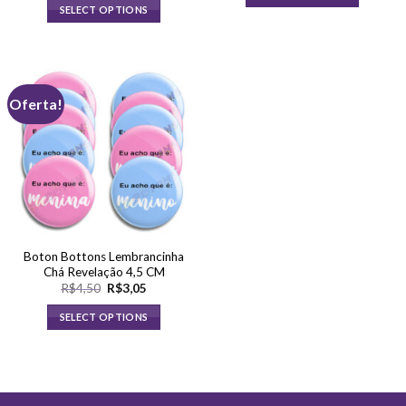
SELECT OPTIONS
Oferta!
Boton Bottons Lembrancinha
Chá Revelação 4,5 CM
O
O
R$
4,50
R$
3,05
preço
preço
original
atual
SELECT OPTIONS
era:
é:
R$4,50.
R$3,05.