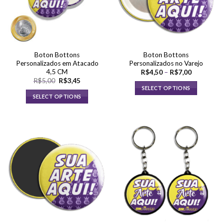
Boton Bottons
Boton Bottons
Personalizados em Atacado
Personalizados no Varejo
4,5 CM
Faixa
R$
4,50
–
R$
7,00
de
O
O
R$
5,00
R$
3,45
preço:
preço
preço
SELECT OPTIONS
R$4,50
original
atual
SELECT OPTIONS
através
Este
era:
é:
R$7,00
R$5,00.
R$3,45.
produto
tem
várias
variantes.
As
opções
podem
ser
escolhidas
na
página