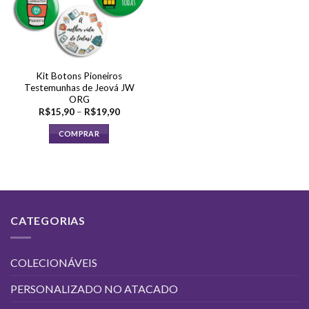
Kit Botons Pioneiros
Testemunhas de Jeová JW
ORG
Faixa
R$
15,90
–
R$
19,90
de
preço:
COMPRAR
R$15,90
através
Este
R$19,90
produto
tem
várias
variantes.
CATEGORIAS
As
opções
podem
COLECIONÁVEIS
ser
escolhidas
PERSONALIZADO NO ATACADO
na
página