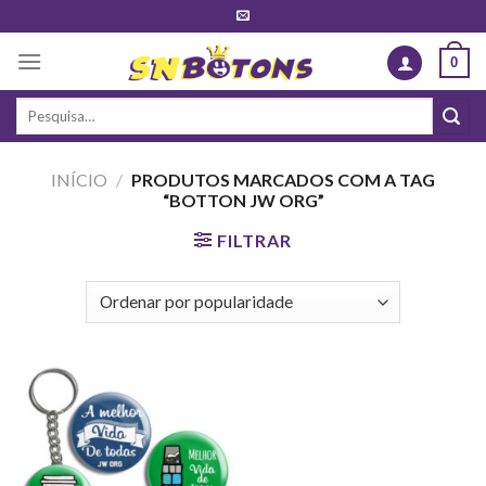
Skip
to
0
content
Pesquisar
por:
INÍCIO
/
PRODUTOS MARCADOS COM A TAG
“BOTTON JW ORG”
FILTRAR