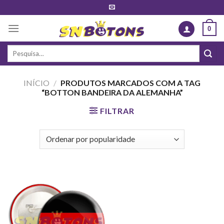
Skip
to
0
content
Pesquisar
por:
INÍCIO
/
PRODUTOS MARCADOS COM A TAG
“BOTTON BANDEIRA DA ALEMANHA”
FILTRAR