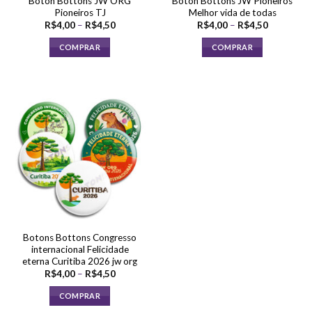
Boton Bottons JW ORG
Boton Bottons JW Pioneiros
do
do
Pioneiros TJ
Melhor vida de todas
produto
produto
Faixa
Faixa
R$
4,00
–
R$
4,50
R$
4,00
–
R$
4,50
de
de
preço:
preço:
COMPRAR
COMPRAR
R$4,00
R$4,00
através
através
Este
Este
R$4,50
R$4,50
produto
produto
tem
tem
várias
várias
variantes.
variantes.
As
As
opções
opções
podem
podem
ser
ser
escolhidas
escolhidas
na
na
página
página
Botons Bottons Congresso
do
do
internacional Felicidade
produto
produto
eterna Curitiba 2026 jw org
Faixa
R$
4,00
–
R$
4,50
de
preço:
COMPRAR
R$4,00
através
Este