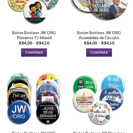
Boton Bottons JW ORG
Boton Bottons JW ORG
Pioneiros TJ Infantil
Assembleia de Circuito
Faixa
Faixa
R$
4,00
–
R$
4,50
R$
4,00
–
R$
4,50
de
de
preço:
preço:
COMPRAR
COMPRAR
R$4,00
R$4,00
através
através
Este
Este
R$4,50
R$4,50
produto
produto
tem
tem
várias
várias
variantes.
variantes.
As
As
opções
opções
podem
podem
ser
ser
escolhidas
escolhidas
na
na
página
página