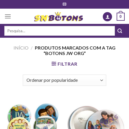
Skip
to
0
content
Pesquisar
por:
INÍCIO
/
PRODUTOS MARCADOS COM A TAG
“BOTONS JW ORG”
FILTRAR