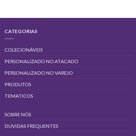
R$4,50
produto
tem
várias
variantes.
CATEGORIAS
As
opções
podem
COLECIONÁVEIS
ser
escolhidas
PERSONALIZADO NO ATACADO
na
página
PERSONALIZADO NO VAREJO
do
produto
PRODUTOS
TEMATICOS
SOBRE NÓS
DUVIDAS FREQUENTES