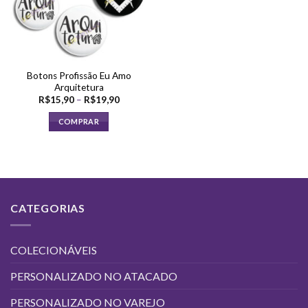
Botons Profissão Eu Amo
Arquitetura
Faixa
R$
15,90
–
R$
19,90
de
preço:
COMPRAR
R$15,90
através
Este
R$19,90
produto
tem
várias
variantes.
CATEGORIAS
As
opções
podem
COLECIONÁVEIS
ser
escolhidas
PERSONALIZADO NO ATACADO
na
página
PERSONALIZADO NO VAREJO