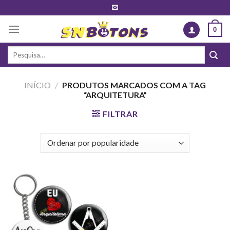
Skip
to
0
content
Pesquisar
por:
INÍCIO
/
PRODUTOS MARCADOS COM A TAG
“ARQUITETURA”
FILTRAR