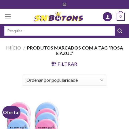
Skip
to
0
content
Pesquisar
por:
INÍCIO
/
PRODUTOS MARCADOS COM A TAG “ROSA
E AZUL”
FILTRAR
Oferta!