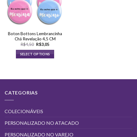
Boton Bottons Lembrancinha
Chá Revelação 4,5 CM
O
O
R$
4,50
R$
3,05
preço
preço
original
atual
SELECT OPTIONS
era:
é:
R$4,50.
R$3,05.
CATEGORIAS
COLECIONÁVEIS
PERSONALIZADO NO ATACADO
PERSONALIZADO NO VAREJO