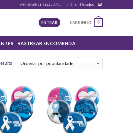
Lista de Desejos
WHATSAPP 11-98221-3771
0
ENTRAR
CARRINHO
ENTES
RASTREAR ENCOMENDA
results