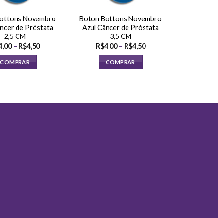
ottons Novembro
Boton Bottons Novembro
ncer de Próstata
Azul Câncer de Próstata
2,5 CM
3,5 CM
Faixa
Faixa
4,00
–
R$
4,50
R$
4,00
–
R$
4,50
de
de
preço:
preço:
COMPRAR
COMPRAR
R$4,00
R$4,00
através
através
Este
Este
R$4,50
R$4,50
produto
produto
tem
tem
várias
várias
variantes.
variantes.
As
As
opções
opções
podem
podem
ser
ser
escolhidas
escolhidas
na
na
página
página
do
do