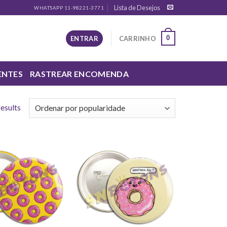
Lista de Desejos
WHATSAPP 11-98221-3771
0
ENTRAR
CARRINHO
ENTES
RASTREAR ENCOMENDA
results