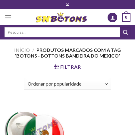
Skip
to
0
content
Pesquisar
por:
INÍCIO
/
PRODUTOS MARCADOS COM A TAG
“BOTONS - BOTTONS BANDEIRA DO MEXICO”
FILTRAR