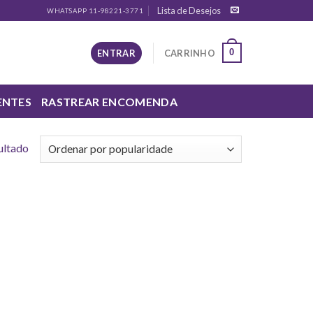
Lista de Desejos
WHATSAPP 11-98221-3771
0
ENTRAR
CARRINHO
ENTES
RASTREAR ENCOMENDA
ultado