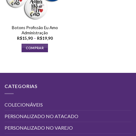
Botons Profissão Eu Amo
Administração
Faixa
R$
15,90
–
R$
19,90
de
preço:
COMPRAR
R$15,90
através
Este
R$19,90
produto
tem
várias
variantes.
CATEGORIAS
As
opções
podem
COLECIONÁVEIS
ser
escolhidas
PERSONALIZADO NO ATACADO
na
página
PERSONALIZADO NO VAREJO
do