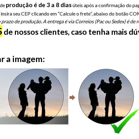
produção é de 3 a 8 dias
 de
úteis após a confirmação do p
sira seu CEP clicando em “Calcule o frete”, abaixo do botão 
azo de produção. A entrega é via Correios (Pac ou Sedex) é de re
S
de nossos clientes, caso tenha mais d
ar a imagem: