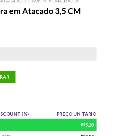
NO ATACADO
/
IMAS PERSONALIZADOS
ira em Atacado 3,5 CM
do 3,5 CM quantidade
RAR
ISCOUNT (%)
PREÇO UNITARIO
R$
5,10