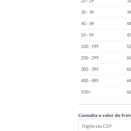
20 - 29
31
30 - 39
34
40 - 49
44
50 - 99
47
100 - 199
52
200 - 299
60
300 - 399
62
400 - 499
64
500+
66
Consulte o valor do fret