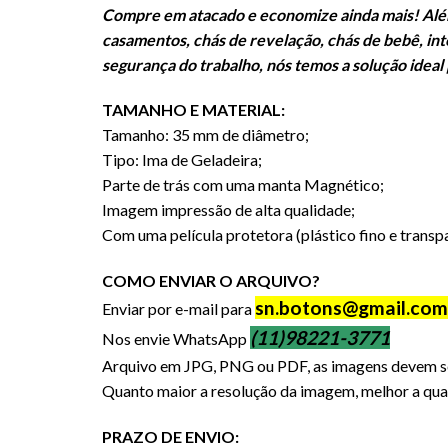
Compre em atacado e economize ainda mais! Além d
casamentos, chás de revelação, chás de bebê, in
segurança do trabalho, nós temos a solução ideal
TAMANHO E MATERIAL:
Tamanho: 35 mm de diâmetro;
Tipo: Ima de Geladeira;
Parte de trás com uma manta Magnético;
Imagem impressão de alta qualidade;
Com uma película protetora (plástico fino e transp
COMO ENVIAR O ARQUIVO?
sn.botons@gmail.com
Enviar por e-mail para
(11)98221-3771
Nos envie WhatsApp
Arquivo em JPG, PNG ou PDF, as imagens devem se
Quanto maior a resolução da imagem, melhor a qual
PRAZO DE ENVIO: