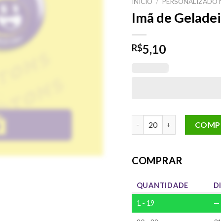
INÍCIO
/
PERSONALIZADO 
Imã de Gelade
5,10
R$
Imã de Geladeira em Ataca
COMP
COMPRAR
QUANTIDADE
D
1 - 19
—