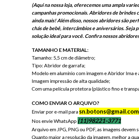
(Aqui na nossa loja, oferecemos uma ampla varie
campanhas promocionais. Abridores de brindes c
ainda mais! Além disso, nossos abridores são per
chás de bebê, intercâmbios e aniversários. Seja 
solução ideal para você. Confira nossos abridore
TAMANHO E MATERIAL:
Tamanho: 5,5 cm de diâmetro;
Tipo: Abridor de garrafa;
Modelo em alumínio com imagem e Abridor Ima e a
Imagem impressão de alta qualidade;
Com uma película protetora (plástico fino e transp
COMO ENVIAR O ARQUIVO?
sn.botons@gmail.com
Enviar por e-mail para
(11)98221-3771
Nos envie WhatsApp
Arquivo em JPG, PNG ou PDF, as imagens devem se
Quanto maior a resolução da imagem, melhor a qual