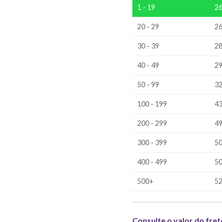
1 - 19
26
20 - 29
26
30 - 39
28
40 - 49
29
50 - 99
32
100 - 199
43
200 - 299
49
300 - 399
5
400 - 499
50
500+
52
Consulte o valor do fret