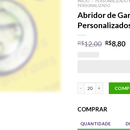
INÍCIO
/
PERSONALIZADO 
PERSONALIZADO
Abridor de Gar
Personalizado
O
12,00
8,80
R$
R$
preço
p
original
a
era:
é
R$12,00
R
Abridor de Garrafa Argola
COMP
COMPRAR
QUANTIDADE
D