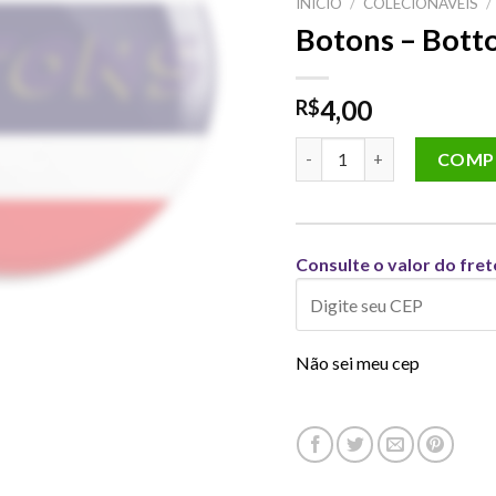
INÍCIO
/
COLECIONÁVEIS
/
Botons – Botto
4,00
R$
Botons - Bottons Bandeira
COMP
Consulte o valor do fret
Não sei meu cep