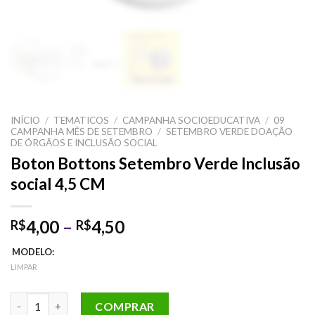
INÍCIO
/
TEMATICOS
/
CAMPANHA SOCIOEDUCATIVA
/
09
CAMPANHA MÊS DE SETEMBRO
/
SETEMBRO VERDE DOAÇÃO
DE ÓRGÃOS E INCLUSÃO SOCIAL
Boton Bottons Setembro Verde Inclusão
social 4,5 CM
Faixa
4,00
–
4,50
R$
R$
de
MODELO:
preço:
LIMPAR
R$4,00
através
Boton Bottons Setembro Verde Inclusão social 4,5 CM quantida
COMPRAR
R$4,50