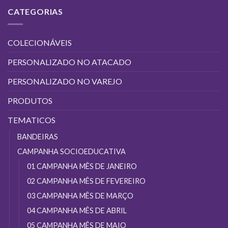
várias
CATEGORIAS
variantes.
As
opções
COLECIONÁVEIS
podem
ser
PERSONALIZADO NO ATACADO
escolhidas
na
PERSONALIZADO NO VAREJO
página
do
PRODUTOS
produto
TEMATICOS
BANDEIRAS
CAMPANHA SOCIOEDUCATIVA
01 CAMPANHA MÊS DE JANEIRO
02 CAMPANHA MÊS DE FEVEREIRO
03 CAMPANHA MÊS DE MARÇO
04 CAMPANHA MÊS DE ABRIL
05 CAMPANHA MÊS DE MAIO