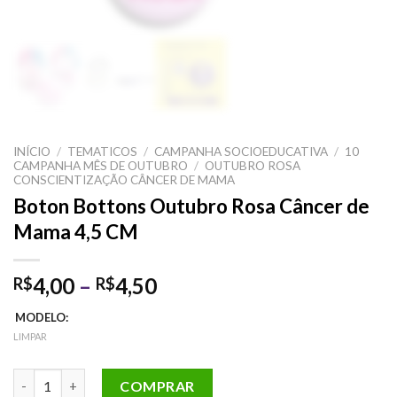
INÍCIO
/
TEMATICOS
/
CAMPANHA SOCIOEDUCATIVA
/
10
CAMPANHA MÊS DE OUTUBRO
/
OUTUBRO ROSA
CONSCIENTIZAÇÃO CÂNCER DE MAMA
Boton Bottons Outubro Rosa Câncer de
Mama 4,5 CM
Faixa
4,00
–
4,50
R$
R$
de
MODELO:
preço:
LIMPAR
R$4,00
através
Boton Bottons Outubro Rosa Câncer de Mama 4,5 CM quantida
COMPRAR
R$4,50