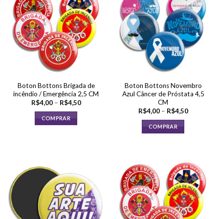
As
opções
podem
ser
escolhidas
na
página
do
Boton Bottons Brigada de
Boton Bottons Novembro
produto
incêndio / Emergência 2,5 CM
Azul Câncer de Próstata 4,5
CM
Faixa
R$
4,00
–
R$
4,50
de
Faixa
R$
4,00
–
R$
4,50
preço:
de
COMPRAR
R$4,00
preço:
COMPRAR
através
Este
R$4,00
R$4,50
através
Este
produto
R$4,50
produto
tem
tem
várias
várias
variantes.
variantes.
As
As
opções
opções
podem
podem
ser