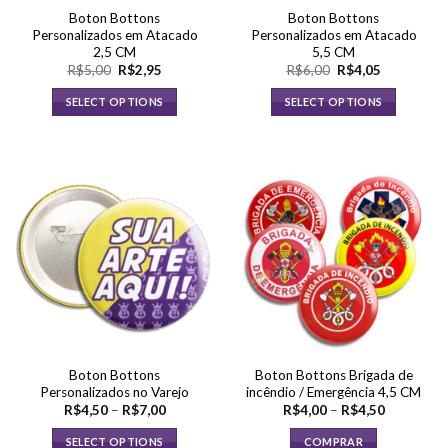
Boton Bottons
Boton Bottons
Personalizados em Atacado
Personalizados em Atacado
2,5 CM
5,5 CM
O
O
O
O
R$
5,00
R$
2,95
R$
6,00
R$
4,05
preço
preço
preço
preço
original
atual
original
atual
SELECT OPTIONS
SELECT OPTIONS
era:
é:
era:
é:
R$5,00.
R$2,95.
R$6,00.
R$4,05.
Boton Bottons
Boton Bottons Brigada de
Personalizados no Varejo
incêndio / Emergência 4,5 CM
Faixa
Faixa
R$
4,50
–
R$
7,00
R$
4,00
–
R$
4,50
de
de
preço:
preço:
SELECT OPTIONS
COMPRAR
R$4,50
R$4,00