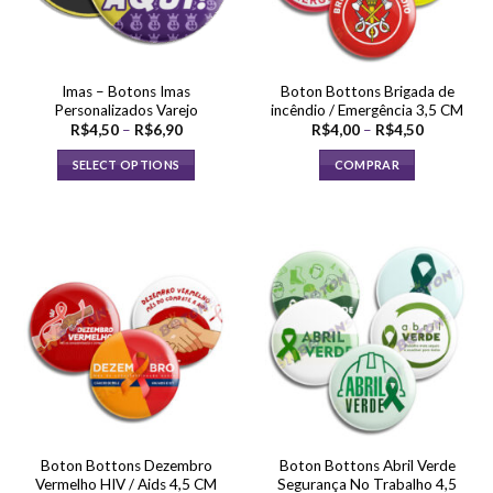
ser
escolhidas
escolhidas
na
na
página
página
do
Imas – Botons Imas
Boton Bottons Brigada de
do
produto
Personalizados Varejo
incêndio / Emergência 3,5 CM
produto
Faixa
Faixa
R$
4,50
–
R$
6,90
R$
4,00
–
R$
4,50
de
de
preço:
preço:
SELECT OPTIONS
COMPRAR
R$4,50
R$4,00
através
através
Este
Este
R$6,90
R$4,50
produto
produto
tem
tem
várias
várias
variantes.
variantes.
As
As
opções
opções
podem
podem
ser
ser
escolhidas
escolhidas
na
na
página
página
Boton Bottons Dezembro
Boton Bottons Abril Verde
do
do
Vermelho HIV / Aids 4,5 CM
Segurança No Trabalho 4,5
produto
produto