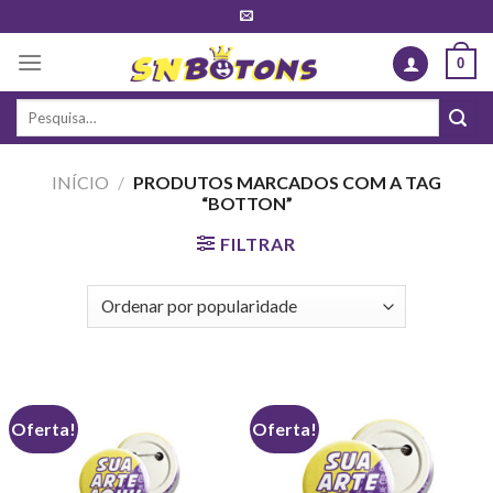
Skip
to
0
content
Pesquisar
por:
INÍCIO
/
PRODUTOS MARCADOS COM A TAG
“BOTTON”
FILTRAR
Oferta!
Oferta!