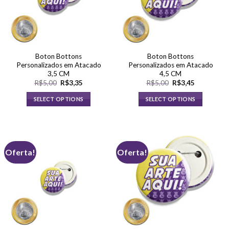
Boton Bottons
Boton Bottons
Personalizados em Atacado
Personalizados em Atacado
3,5 CM
4,5 CM
O
O
O
O
R$
5,00
R$
3,35
R$
5,00
R$
3,45
preço
preço
preço
preço
original
atual
original
atual
SELECT OPTIONS
SELECT OPTIONS
era:
é:
era:
é:
R$5,00.
R$3,35.
R$5,00.
R$3,45.
Oferta!
Oferta!