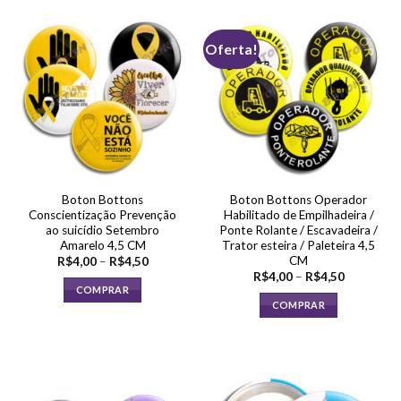
tem
várias
Oferta!
variantes.
As
opções
podem
ser
escolhidas
na
página
Boton Bottons
Boton Bottons Operador
do
Conscientização Prevenção
Habilitado de Empilhadeira /
produto
ao suicídio Setembro
Ponte Rolante / Escavadeira /
Amarelo 4,5 CM
Trator esteira / Paleteira 4,5
CM
Faixa
R$
4,00
–
R$
4,50
de
Faixa
R$
4,00
–
R$
4,50
preço:
de
COMPRAR
R$4,00
preço:
COMPRAR
através
Este
R$4,00
R$4,50
através
Este
produto
R$4,50
produto
tem
tem
várias
várias
variantes.
variantes.