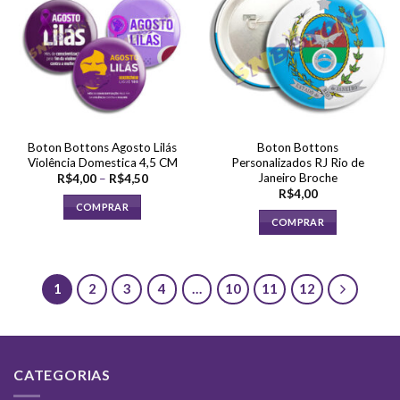
As
As
opções
opções
podem
podem
ser
ser
escolhidas
escolhidas
na
na
página
página
do
Boton Bottons Agosto Lilás
Boton Bottons
do
produto
Violência Domestica 4,5 CM
Personalizados RJ Rio de
produto
Janeiro Broche
Faixa
R$
4,00
–
R$
4,50
de
R$
4,00
preço:
COMPRAR
R$4,00
COMPRAR
através
Este
R$4,50
produto
tem
várias
1
2
3
4
…
10
11
12
variantes.
As
opções
podem
CATEGORIAS
ser
escolhidas