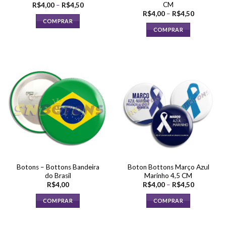
CM
Faixa
R$
4,00
–
R$
4,50
de
Faixa
R$
4,00
–
R$
4,50
preço:
de
COMPRAR
R$4,00
preço:
COMPRAR
através
Este
R$4,00
R$4,50
através
Este
produto
R$4,50
produto
tem
tem
várias
várias
variantes.
variantes.
As
As
opções
opções
podem
podem
ser
ser
escolhidas
escolhidas
na
na
página
página
do
Botons – Bottons Bandeira
Boton Bottons Março Azul
do
produto
do Brasil
Marinho 4,5 CM
produto
Faixa
R$
4,00
R$
4,00
–
R$
4,50
de
preço:
COMPRAR
COMPRAR
R$4,00
através
Este
R$4,50
produto