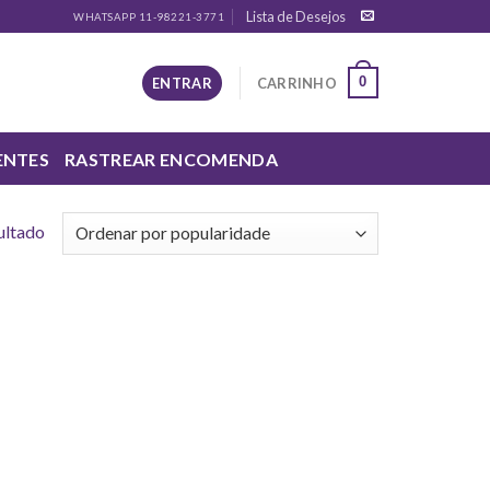
Lista de Desejos
WHATSAPP 11-98221-3771
0
ENTRAR
CARRINHO
ENTES
RASTREAR ENCOMENDA
ultado