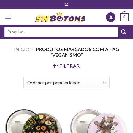
Skip
to
0
content
Pesquisar
por:
INÍCIO
/
PRODUTOS MARCADOS COM A TAG
“VEGANISMO”
FILTRAR