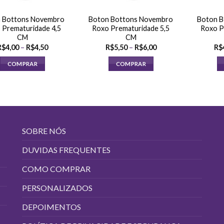
 Bottons Novembro
Boton Bottons Novembro
Boton B
 Prematuridade 4,5
Roxo Prematuridade 5,5
Roxo P
CM
CM
Faixa
Faixa
R$
4,00
–
R$
4,50
R$
5,50
–
R$
6,00
R$
de
de
preço:
preço:
COMPRAR
COMPRAR
R$4,00
R$5,50
através
através
Este
Este
R$4,50
R$6,00
produto
produto
tem
tem
várias
várias
variantes.
variantes.
SOBRE NÓS
As
As
opções
opções
DUVIDAS FREQUENTES
podem
podem
COMO COMPRAR
ser
ser
escolhidas
escolhidas
PERSONALIZADOS
na
na
página
página
DEPOIMENTOS
do
do