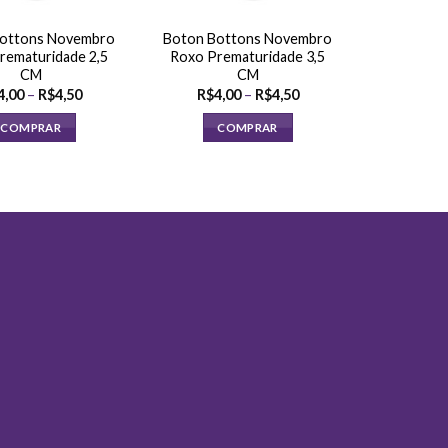
ottons Novembro
Boton Bottons Novembro
rematuridade 2,5
Roxo Prematuridade 3,5
CM
CM
Faixa
Faixa
4,00
–
R$
4,50
R$
4,00
–
R$
4,50
de
de
preço:
preço:
COMPRAR
COMPRAR
R$4,00
R$4,00
através
através
Este
Este
R$4,50
R$4,50
produto
produto
tem
tem
várias
várias
variantes.
variantes.
As
As
opções
opções
podem
podem
ser
ser
escolhidas
escolhidas
na
na
página
página
do
do