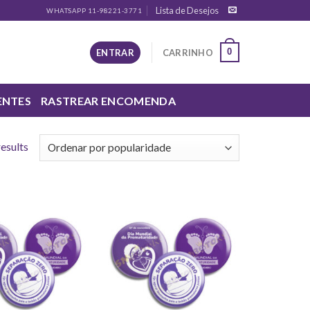
Lista de Desejos
WHATSAPP 11-98221-3771
0
ENTRAR
CARRINHO
ENTES
RASTREAR ENCOMENDA
results