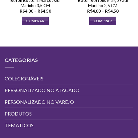
Boton Bottons Março Azul
Boton Bottons Março Azul
do
do
Marinho 3,5 CM
Marinho 2,5 CM
produto
produto
Faixa
Faixa
R$
4,00
–
R$
4,50
R$
4,00
–
R$
4,50
de
de
preço:
preço:
COMPRAR
COMPRAR
R$4,00
R$4,00
através
através
Este
Este
R$4,50
R$4,50
produto
produto
tem
tem
várias
várias
variantes.
variantes.
CATEGORIAS
As
As
opções
opções
podem
podem
COLECIONÁVEIS
ser
ser
escolhidas
escolhidas
PERSONALIZADO NO ATACADO
na
na
página
página
PERSONALIZADO NO VAREJO
do
do
produto
produto
PRODUTOS
TEMATICOS