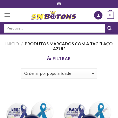
Skip
to
0
content
Pesquisar
por:
INÍCIO
/
PRODUTOS MARCADOS COM A TAG “LAÇO
AZUL”
FILTRAR