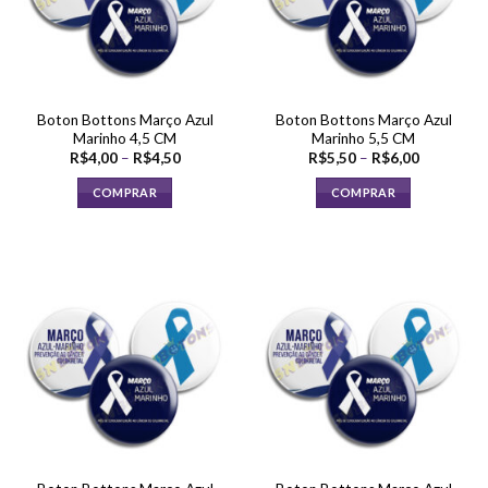
Boton Bottons Março Azul
Boton Bottons Março Azul
Marinho 4,5 CM
Marinho 5,5 CM
Faixa
Faixa
R$
4,00
–
R$
4,50
R$
5,50
–
R$
6,00
de
de
preço:
preço:
COMPRAR
COMPRAR
R$4,00
R$5,50
através
através
Este
Este
R$4,50
R$6,00
produto
produto
tem
tem
várias
várias
variantes.
variantes.
As
As
opções
opções
podem
podem
ser
ser
escolhidas
escolhidas
na
na
página
página